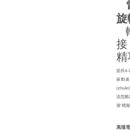
旋
接 
精
提供4-
振動速
(zhu
流范圍為
過“模
萬瓏