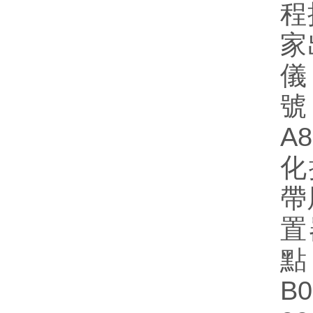
程
家
儀
號
A
化
帶
置
點
B