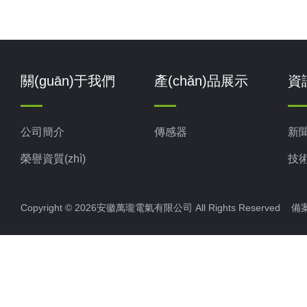
關(guān)于我們
產(chǎn)品展示
資
公司簡介
傳感器
新
榮譽資質(zhì)
技術
Copyright © 2026安徽萬瓏電氣有限公司 All Rights Reserved 