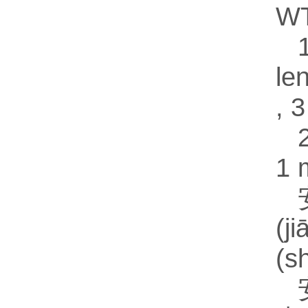
WT
le
, 
1 
(j
(