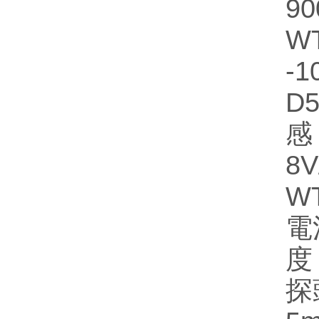
9
W
-
D
感
8
W
電
度
探