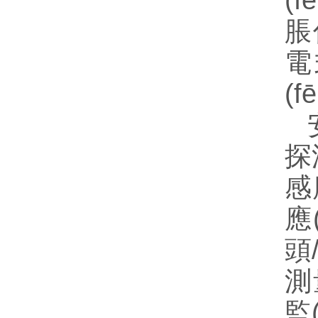
(
脹
電
(
探
感
應
頭
測
監