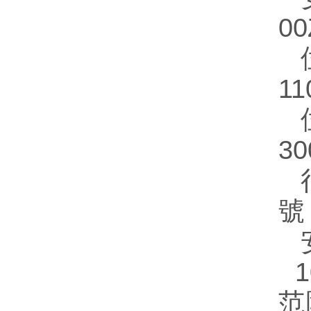
00
1
3
號
1
范