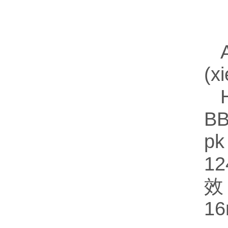
應(
(
B
p
1
效值
16