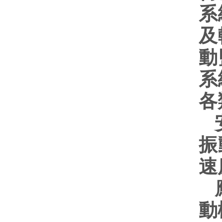
系統
及
動
系
各
振
速
動