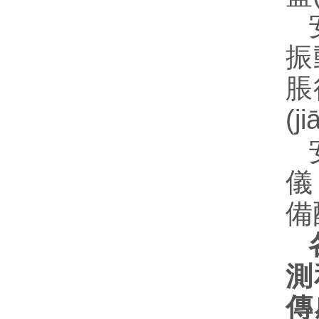
振
脹
(
儀 
備
測
傳