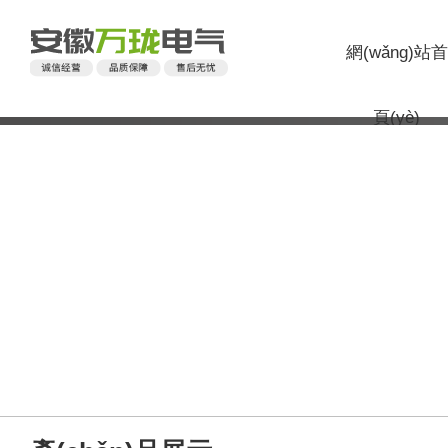
網(wǎng)站首
頁(yè)