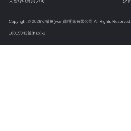
榮譽(yù)資質(zhì)
技術
Copyright © 2026安徽萬(wàn)瓏電氣有限公司 All Rights Reser
18015942號(hào)-1