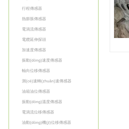
行程傳感器
熱膨脹傳感器
電渦流傳感器
電纜延伸探頭
加速度傳感器
振動(dòng)速度傳感器
軸向位移傳感器
測(cè)速轉(zhuǎn)速傳感器
油箱油位傳感器
振動(dòng)溫度傳感器
電渦流位移傳感器
油動(dòng)機(jī)位移傳感器