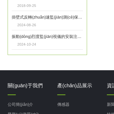
2018-09-25
掛壁式反轉(zhuǎn)速監(jiān)測(cè)保護(hù)儀的使用注意事項(xiàng)
2024-08-26
振動(dòng)烈度監(jiān)視儀的安裝注意事項(xiàng)
2024-10-24
關(guān)于我們
產(chǎn)品展示
資
公司簡(jiǎn)介
傳感器
新