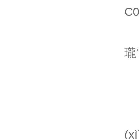
C0
J
軸
瓏
R
位
D
振
振
(x