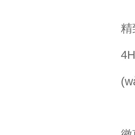
振
5
精
4
振
(
V
轉
Z
徽