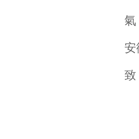
位
氣
H
安
震
致
振
振
C
振