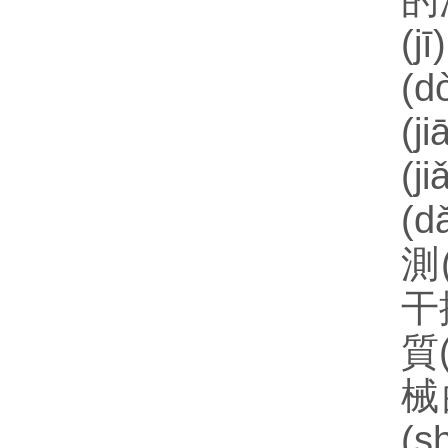
的汽
(
(
(
(
(
測
干
質(
械
(s