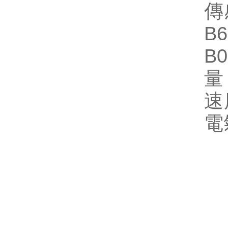
傳
B
B
量
速
電
振
位
轉
振