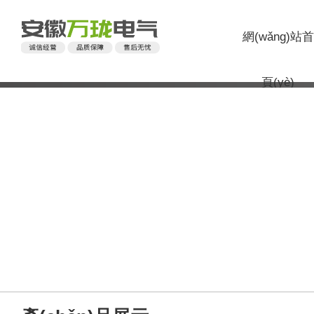
網(wǎng)站首
頁(yè)