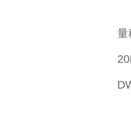
速
振
量
安
20
震
D
轉
8
4