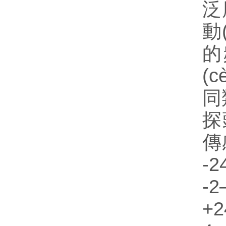
泛
動
的
(
同
探
傳
-
-
+