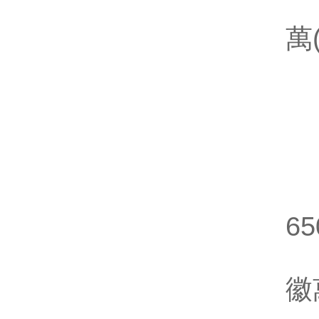
振
萬
S
熱
轉
S
給
65
V
徽