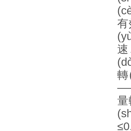
(
有
(y
速
(
轉
—
量
(
≤0