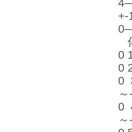
4
+-
0—
0
0
0
～
0
～