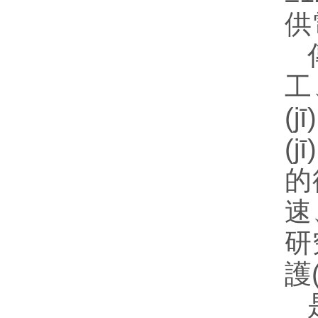
供電
工
(j
(j
的徑
速
研
護