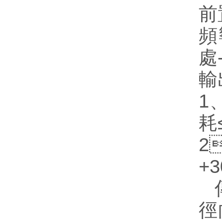
前
頻
處-
輸
1
耗
2
+
徑