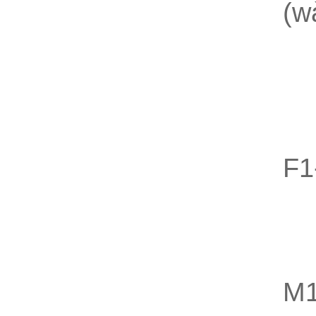
(
S
供
電
萬
F1
4
一
不
M1