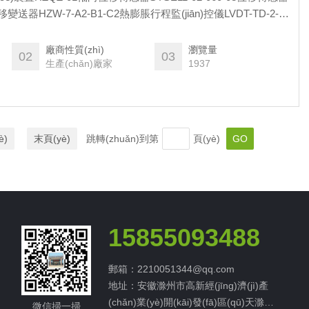
移變送器HZW-7-A2-B1-C2熱膨脹行程監(jiān)控儀LVDT-TD-2-0-
3800XL-A02-X90A-L60軸向位移變送器HZW-I-A1-B2-C2-
ng)擺度傳感器8111-02-A50安徽萬(wàn)瓏電氣
廠商性質(zhì)
瀏覽量
02
03
生產(chǎn)廠家
1937
è)
末頁(yè)
跳轉(zhuǎn)到第
頁(yè)
15855093488
郵箱：2210051344@qq.com
地址：安徽滁州市高新經(jīng)濟(jì)產
(chǎn)業(yè)開(kāi)發(fā)區(qū)天滁路
微信掃一掃