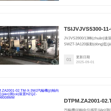
JVJVS3900/13轉(zhuǎn
SWZT-3A120振動(dòng)監(j
20mA WL810030-040-01
01\\0~250MM DN310802-0
更新日期
01
2025-09-01
汽輪機(jī)軸向位移監(jiān)