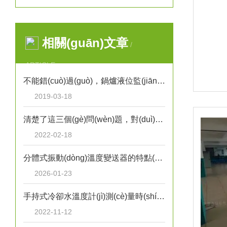
相關(guān)文章
/
ARTICLE
不能錯(cuò)過(guò)，鍋爐液位監(jiān)控儀的優(yōu)勢(shì)是如此的明顯
2019-03-18
清楚了這三個(gè)問(wèn)題，對(duì)防爆振動(dòng)速度傳感器的選擇很有幫助
2022-02-18
分體式振動(dòng)溫度變送器的特點(diǎn)體現(xiàn)在哪些方面？
2026-01-23
手持式冷卻水溫度計(jì)測(cè)量時(shí)有哪些事項(xiàng)需要注意？
2022-11-12