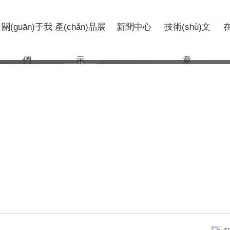
關(guān)于我
產(chǎn)品展
新聞中心
技術(shù)文
們
示
章