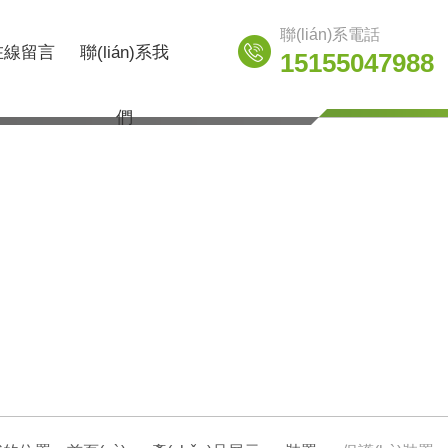
聯(lián)系電話
在線留言
聯(lián)系我
15155047988
們