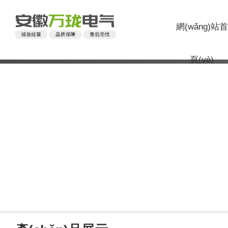
網(wǎng)站首
頁(yè)