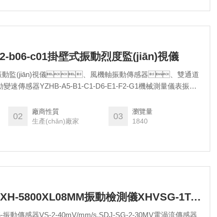
-a02-b06-c01掛壁式振動烈度監(jiān)視儀
振動監(jiān)視儀、風機軸振動傳感器、雙通道
變速傳感器YZHB-A5-B1-C1-D6-E1-F2-G1機械測量儀表振動
~20mm/s磁電式速度傳感器SZ-6B XZ6302行程傳感器
01振動監(jiān)視儀CZJ-4D SDJ-3B-CH ,SDJ-3L-CH安徽萬瓏電氣
廠商性質
瀏覽量
02
03
生產(chǎn)廠家
1840
XH-V2LS-01、XH-5800XL08MM振動檢測儀XHVSG-1T-A2-B1-C3 監(jiān)控系統(tǒng)
-B05-振動傳感器VS-2-40mV/mm/s,SDJ-SG-2-30MV電渦流傳感器