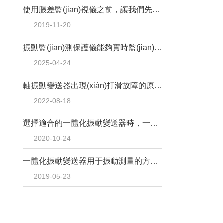
使用脹差監(jiān)視儀之前，讓我們先來了解下它的功能
2019-11-20
振動監(jiān)測保護儀能夠實時監(jiān)測設備的振動情況
2025-04-24
軸振動變送器出現(xiàn)打滑故障的原因你知道嗎？
2022-08-18
選擇適合的一體化振動變送器時，一定要按照對應的依據(jù)來
2020-10-24
一體化振動變送器用于振動測量的方法有哪些
2019-05-23