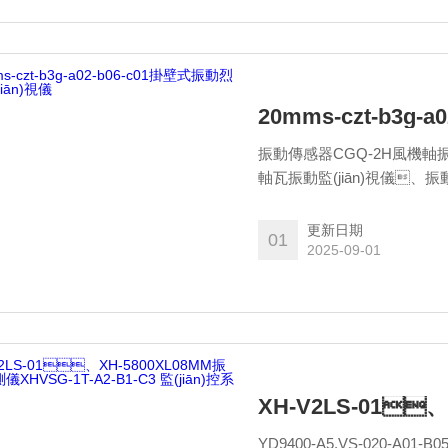
20mms-czt-b3g
振動傳感器CGQ-2H風機軸
軸瓦振動監(jiān)視儀、振動
監(jiān)視儀JNJS3900/55TD 0
ZH1071A-B03-C15-D04-E
更新日期
01
有限公司
2025-09-01
YD9400-A5,VS-020-A01