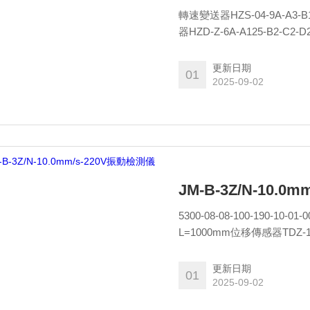
轉速變送器HZS-04-9A-A3-B
器HZD-Z-6A-A125-B2-C2-D2 8mm/5mm探頭8.0mv/m（200mV/mil） 18mm位
（37.6mV/mil） 11mm探頭
徽萬瓏瓦振變送器
更新日期
01
2025-09-02
JM-B-3Z/N-10.
5300-08-08-100-190-10-
L=1000mm位移傳感器TDZ
器SYSE11-01-060-03-02偏
02-02安徽萬瓏電氣
更新日期
01
2025-09-02