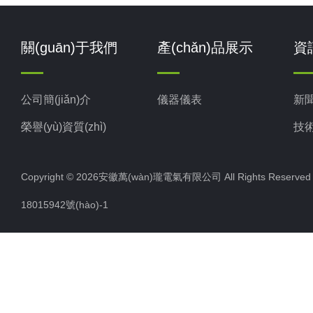
關(guān)于我們
產(chǎn)品展示
資
公司簡(jiǎn)介
儀器儀表
新
榮譽(yù)資質(zhì)
技術
Copyright © 2026安徽萬(wàn)瓏電氣有限公司 All Rights Reser
18015942號(hào)-1