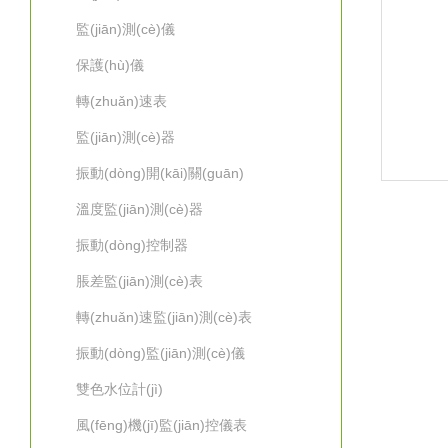
監(jiān)測(cè)儀
保護(hù)儀
轉(zhuǎn)速表
監(jiān)測(cè)器
振動(dòng)開(kāi)關(guān)
溫度監(jiān)測(cè)器
振動(dòng)控制器
脹差監(jiān)測(cè)表
轉(zhuǎn)速監(jiān)測(cè)表
振動(dòng)監(jiān)測(cè)儀
雙色水位計(jì)
風(fēng)機(jī)監(jiān)控儀表