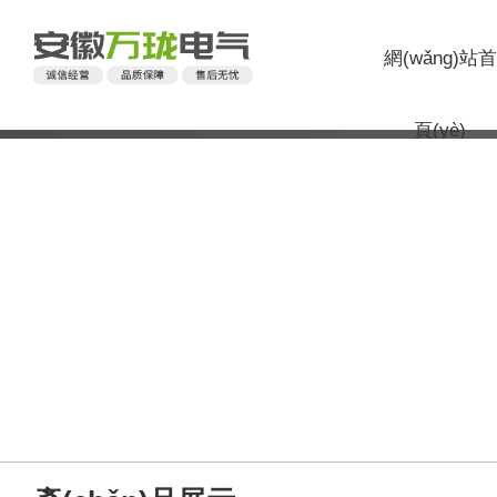
網(wǎng)站首
頁(yè)