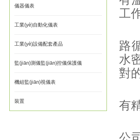
儀器儀表
工作
工業(yè)自動化儀表
目
路循
工業(yè)設備配套產品
水密
監(jiān)測儀監(jiān)控儀保護儀
對
機組監(jiān)視儀表
該
裝置
有精
現
公